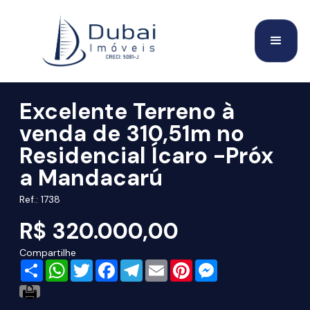
Excelente Terreno à
venda de 310,51m no
Residencial Ícaro -Próx
a Mandacarú
Ref.: 1738
R$ 320.000,00
Compartilhe
Share
WhatsApp
Twitter
Facebook
Telegram
Email
Pinterest
Messenger