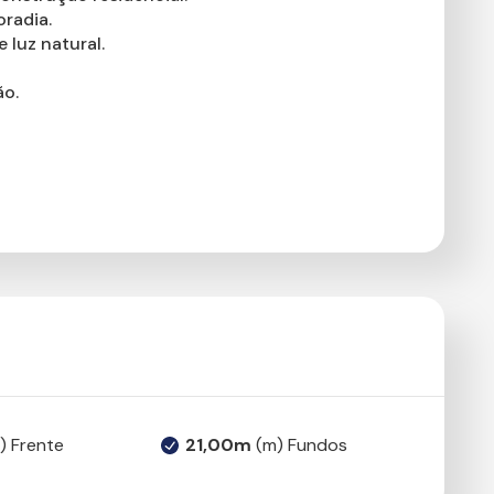
oradia.
 luz natural.
ão.
) Frente
21,00m
(m) Fundos