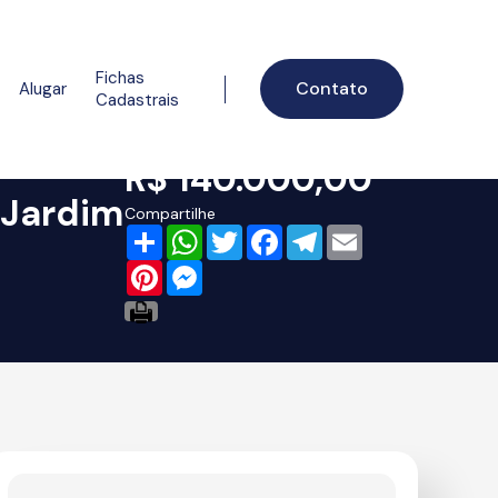
Fichas
Contato
Alugar
Cadastrais
R$ 140.000,00
 Jardim
Compartilhe
Share
WhatsApp
Twitter
Facebook
Telegram
Email
Pinterest
Messenger