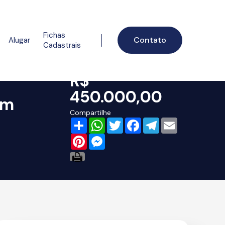
Fichas
Contato
Alugar
Cadastrais
R$
450.000,00
em
Compartilhe
Share
WhatsApp
Twitter
Facebook
Telegram
Email
Pinterest
Messenger