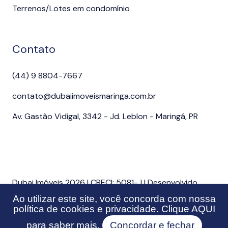
Terrenos/Lotes em condomínio
Contato
(44) 9 8804-7667
contato@dubaiimoveismaringa.com.br
Av. Gastão Vidigal, 3342 - Jd. Leblon - Maringá, PR
Dubai Imóveis 2026 | CRECI: 5081-J | Desenvolvido
por Imonov & Si9 Sistemas
Ao utilizar este site, você concorda com nossa
política de cookies e privacidade. Clique
AQUI
para saber mais.
Concordar e fechar