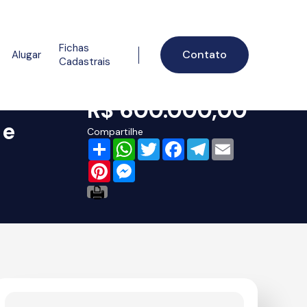
Fichas
Contato
Alugar
Cadastrais
R$ 600.000,00
 e
Compartilhe
Share
WhatsApp
Twitter
Facebook
Telegram
Email
Pinterest
Messenger