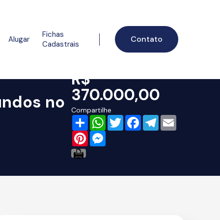
Fichas
Contato
Alugar
Cadastrais
R$
370.000,00
undos no
Compartilhe
Share
WhatsApp
Twitter
Facebook
Telegram
Email
Pinterest
Messenger