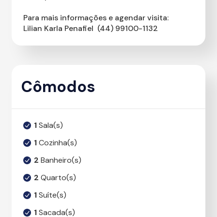
Para mais informações e agendar visita:
Lilian Karla Penafiel  (44) 99100-1132
Cômodos
1
Sala(s)
1
Cozinha(s)
2
Banheiro(s)
2
Quarto(s)
1
Suíte(s)
1
Sacada(s)